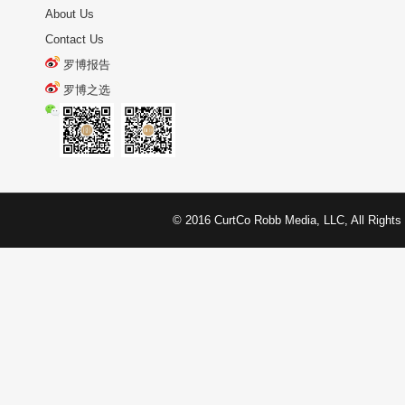
About Us
Contact Us
罗博报告
罗博之选
© 2016 CurtCo Robb Media, LLC, All 