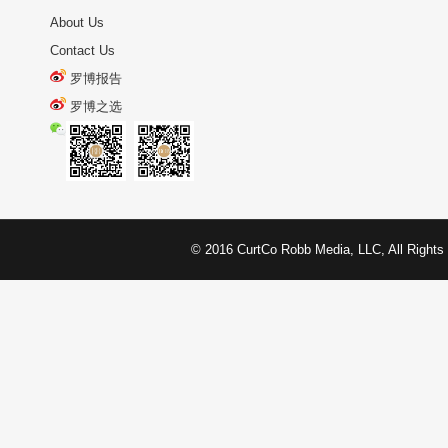
About Us
Contact Us
罗博报告
罗博之选
© 2016 CurtCo Robb Media, LLC, All 