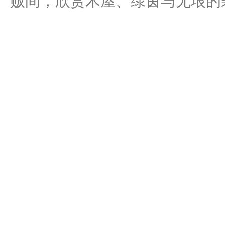
贩间，欣赏木屋、绿茵与无垠的