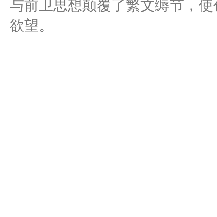
与前卫思想颠覆了繁文缛节，使
欲望。