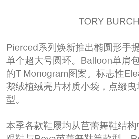
TORY BURC
Pierced系列焕新推出椭圆形
单个超大号圆环。Balloon单
的T Monogram图案。标志性E
鹅绒植绒亮片材质小袋，点缀曳
型。
本季各款鞋履均从芭蕾舞鞋结构中汲
跟鞋与Reva芭蕾舞鞋等款型。R