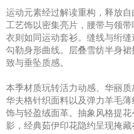
运动元素经过解读重构，释放自
工艺饰以密集亮片，腰带与领带
衣则如同运动套衫。缝线与绗缝
勾勒身形曲线。层叠雪纺半身裙
致与垂坠质感。
本季材质玩转活力动感、华丽质
华夫格针织面料以及弹力羊毛薄
饰与轻盈绒面革。抽象风格提花
影，经典茹伊印花隐约呈现掩藏