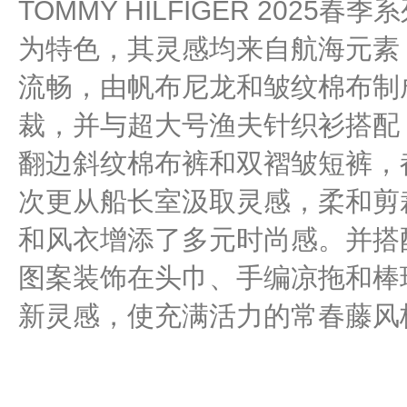
TOMMY HILFIGER 202
为特色，其灵感均来自航海元素
流畅，由帆布尼龙和皱纹棉布制
裁，并与超大号渔夫针织衫搭配
翻边斜纹棉布裤和双褶皱短裤，
次更从船长室汲取灵感，柔和剪裁
和风衣增添了多元时尚感。并搭配由
图案装饰在头巾、手编凉拖和棒
新灵感，使充满活力的常春藤风