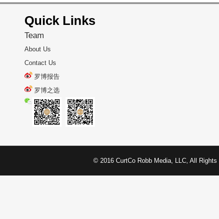
Quick Links
Team
About Us
Contact Us
罗博报告
罗博之选
© 2016 CurtCo Robb Media, LLC, All 