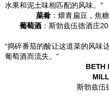
水果和泥土味相匹配的风味。”
菜肴
：
煨青扁豆，焦
葡萄酒
：
斯勃兹伍德酒庄2
“捣碎番茄的酸让这道菜
的风味
葡萄酒而流失。”
BETH
MIL
斯勃兹伍