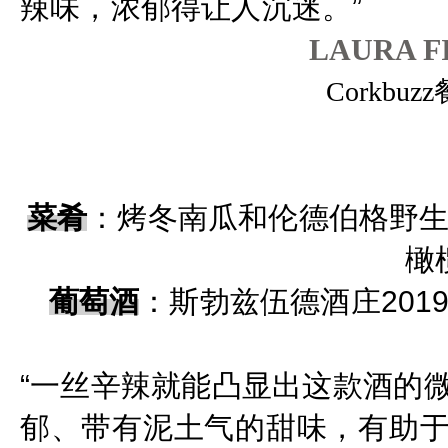
辣味，浓郁得让人沉迷。”
LAURA F
Corkbu
菜肴
：
烤冬南瓜和伦德伯格野
橄
葡萄酒
：
斯勃兹伍德酒庄20
“一丝辛辣就能凸显出这
款酒的
郁、带有泥土气的甜味，有助