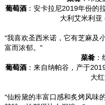
葡萄酒
：
安卡拉尼2019年份
大利艾米利亚 
“我喜欢圣西米诺，它有芝
麻及
富而浓郁。”
菜肴
：
葡萄酒
：
来自纳帕谷，产于20
大红
“仙粉黛的丰富口感和炙烤
风味