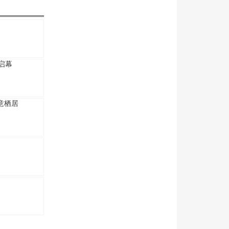
启幕
意栖居