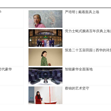
学
严培明 | 戴着面具上场
劳力士蚝式腕表百年庆典上海
筑造二十五亩田园 | 西华的诗
时代豪华
智能豪华全面落地
蔡锦的艺术坚守