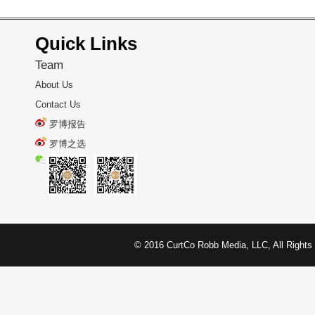
Quick Links
Team
About Us
Contact Us
罗博报告
罗博之选
© 2016 CurtCo Robb Media, LLC, All 