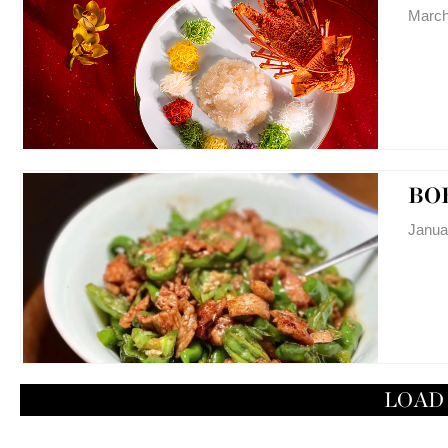
March
BO
Janua
LOAD