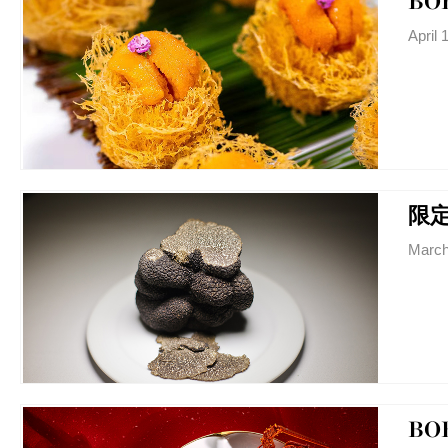
BO
April 
限
March
BO